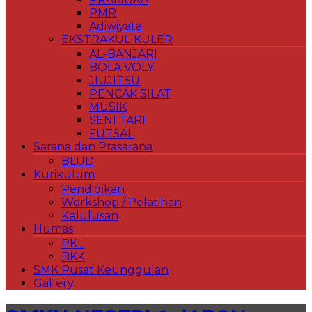
PMR
Adiwiyata
EKSTRAKULIKULER
AL-BANJARI
BOLA VOLY
JIUJITSU
PENCAK SILAT
MUSIK
SENI TARI
FUTSAL
Sarana dan Prasarana
BLUD
Kurikulum
Pendidikan
Workshop / Pelatihan
Kelulusan
Humas
PKL
BKK
SMK Pusat Keunggulan
Gallery