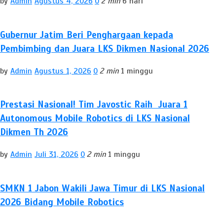
by
Admin
Agustus 4, 2026
0
2 min
6 hari
Gubernur Jatim Beri Penghargaan kepada
Pembimbing dan Juara LKS Dikmen Nasional 2026
by
Admin
Agustus 1, 2026
0
2 min
1 minggu
Prestasi Nasional! Tim Javostic Raih Juara 1
Autonomous Mobile Robotics di LKS Nasional
Dikmen Th 2026
by
Admin
Juli 31, 2026
0
2 min
1 minggu
SMKN 1 Jabon Wakili Jawa Timur di LKS Nasional
2026 Bidang Mobile Robotics