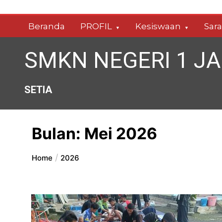
Skip
to
Beranda
PROFIL
Kesiswaan
Sar
content
SMKN NEGERI 1 J
SETIA
Bulan:
Mei 2026
Home
2026