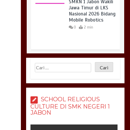
SMKN 1 Jabon Wakili
Jawa Timur di LKS
Nasional 2026 Bidang
Mobile Robotics
0
2 min
BNN Sidoarjo
Sosialisasikan Bahaya
Narkoba bagi Siswa
SMKN 1 Jabon
0
2 min
SCHOOL RELIGIOUS
CULTURE DI SMK NEGERI 1
JABON
Gubernur Jatim Beri
Penghargaan kepada