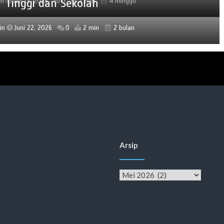
Tinggi dan Sekolah
in
Juli 13, 2026
0
2 min
4 minggu
in
Juni 22, 2026
0
2 min
2 bulan
Arsip
Arsip