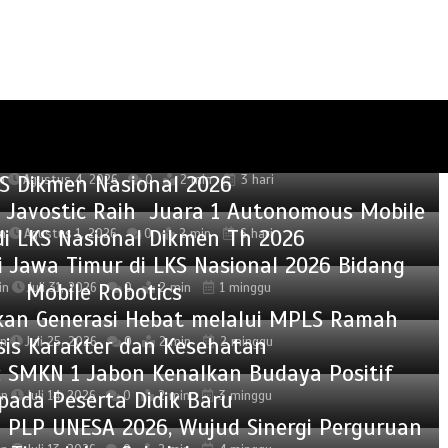
isasikan Bahaya Narkoba bagi Siswa SMKN 1
Jabon
 Penghargaan kepada Pembimbing dan Juara
S Dikmen Nasional 2026
n
Agustus 4, 2026
0
2 min
3 hari
im Javostic Raih Juara 1 Autonomous Mobile
di LKS Nasional Dikmen Th 2026
n
Agustus 1, 2026
0
2 min
6 hari
 Jawa Timur di LKS Nasional 2026 Bidang
Mobile Robotics
in
Juli 31, 2026
0
2 min
1 minggu
kan Generasi Hebat melalui MPLS Ramah
sis Karakter dan Kesehatan
n
Juli 25, 2026
0
2 min
2 minggu
 SMKN 1 Jabon Kenalkan Budaya Positif
pada Peserta Didik Baru
in
Juli 14, 2026
0
2 min
3 minggu
 PLP UNESA 2026, Wujud Sinergi Perguruan