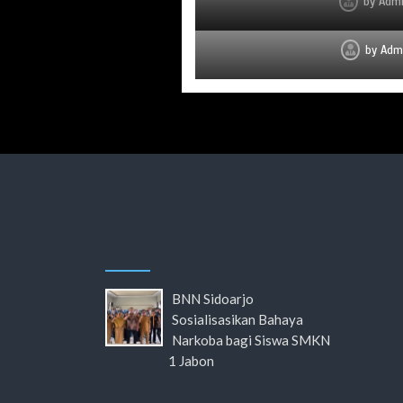
by
Adm
by
Adm
BNN Sidoarjo
Sosialisasikan Bahaya
Narkoba bagi Siswa SMKN
1 Jabon