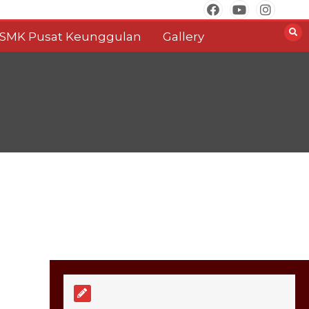
0
2 min
SMK Pusat Keunggulan
Gallery
SMKN 1 Jabon Wakili
Jawa Timur di LKS
Nasional 2026 Bidang
Mobile Robotics
0
2 min
BNN Sidoarjo
Sosialisasikan Bahaya
Narkoba bagi Siswa
SMKN 1 Jabon
0
2 min