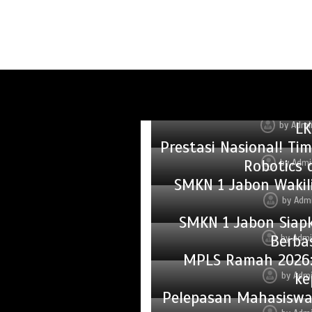
BNN Sidoarjo Sosial
Gubernur Jatim Beri
LK
by
Admi
Prestasi Nasional! T
Robotics 
by
Admi
SMKN 1 Jabon Wakili
by
Adm
SMKN 1 Jabon Siap
Berba
by
Admi
MPLS Ramah 2026:
ke
by
Adm
Pelepasan Mahasiswa