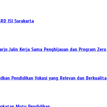
RD ISI Surakarta
rjo Jalin Kerja Sama Penghijauan dan Program Zer
dkan Pendidikan Vokasi yang Relevan dan Berkualita
ingkatan Mutu Pendidikan