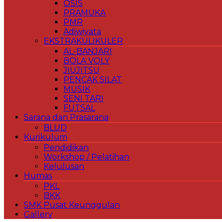
OSIS
PRAMUKA
PMR
Adiwiyata
EKSTRAKULIKULER
AL-BANJARI
BOLA VOLY
JIUJITSU
PENCAK SILAT
MUSIK
SENI TARI
FUTSAL
Sarana dan Prasarana
BLUD
Kurikulum
Pendidikan
Workshop / Pelatihan
Kelulusan
Humas
PKL
BKK
SMK Pusat Keunggulan
Gallery