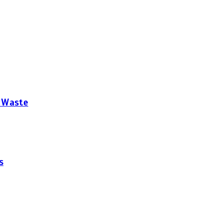
o Waste
s