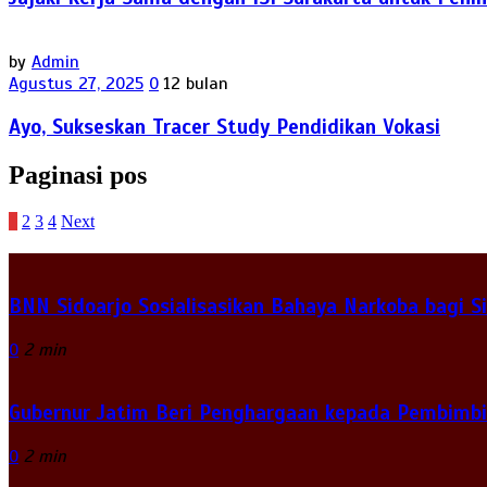
by
Admin
Agustus 27, 2025
0
12 bulan
Ayo, Sukseskan Tracer Study Pendidikan Vokasi
Paginasi pos
1
2
3
4
Next
BNN Sidoarjo Sosialisasikan Bahaya Narkoba bagi 
0
2 min
Gubernur Jatim Beri Penghargaan kepada Pembimbi
0
2 min