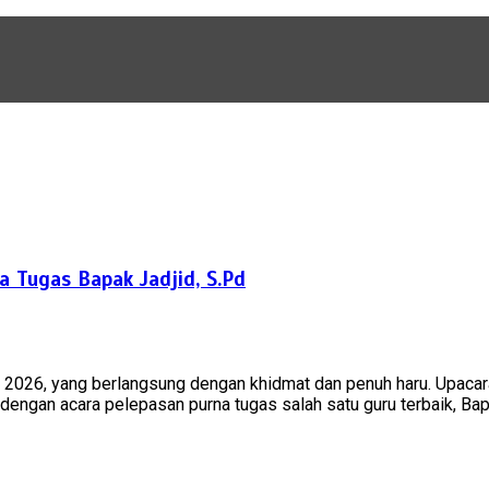
 Tugas Bapak Jadjid, S.Pd
26, yang berlangsung dengan khidmat dan penuh haru. Upacara ya
engan acara pelepasan purna tugas salah satu guru terbaik, Bapa