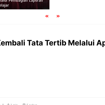
lalui Pembagian Laporan
elajar
mbali Tata Tertib Melalui Ap