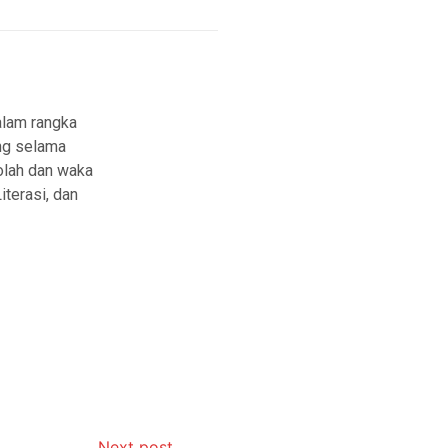
alam rangka
ing selama
olah dan waka
terasi, dan
Next post