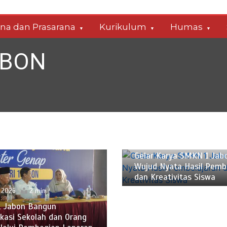
ana dan Prasarana
Kurikulum
Humas
ABON
Juni 18, 2026
2 min
Gelar Karya SMKN 1 Jabo
Wujud Nyata Hasil Pemb
dan Kreativitas Siswa
, 2026
2 min
 Jabon Bangun
kasi Sekolah dan Orang