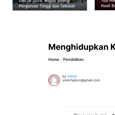
Tua Me
UNESA 2026, Wujud Sinergi
Hasil B
Perguruan Tinggi dan Sekolah
Menghidupkan Ke
Home
Pendidikan
by
Admin
smkn1jabon@gmail.com