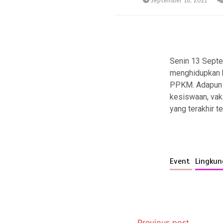
September 16, 2021
Senin 13 Septe
menghidupkan ke
PPKM. Adapun b
kesiswaan, vak
yang terakhir t
Event
Lingku
Previous post