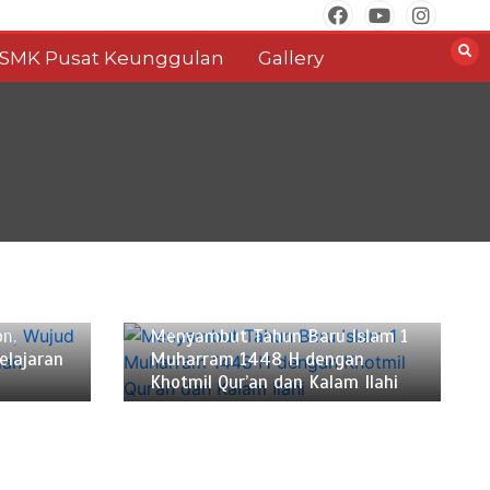
SMK Pusat Keunggulan
Gallery
Juni 17, 2026
2 min
n,
Menyambut Tahun Baru Islam 1
elajaran
Muharram 1448 H dengan
Khotmil Qur’an dan Kalam Ilahi