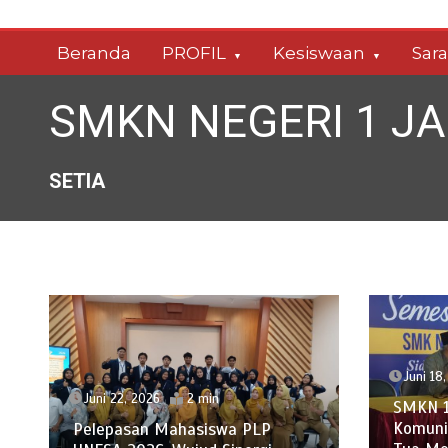
Skip
to
Beranda
PROFIL
Kesiswaan
Sar
content
SMKN NEGERI 1 J
SETIA
Juni 18
Juni 22, 2026
2 min
SMKN 1
Komuni
Pelepasan Mahasiswa PLP