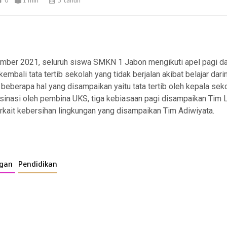
0
1 min
5 tahun
mber 2021, seluruh siswa SMKN 1 Jabon mengikuti apel pagi d
mbali tata tertib sekolah yang tidak berjalan akibat belajar dar
eberapa hal yang disampaikan yaitu tata tertib oleh kepala sek
sinasi oleh pembina UKS, tiga kebiasaan pagi disampaikan Tim Li
erkait kebersihan lingkungan yang disampaikan Tim Adiwiyata.
ngan
Pendidikan