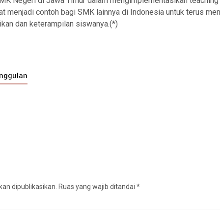
MK Negeri di Jawa Timur dalam mengimplementasikan teaching 
at menjadi contoh bagi SMK lainnya di Indonesia untuk terus me
ikan dan keterampilan siswanya.(*)
nggulan
an dipublikasikan.
Ruas yang wajib ditandai
*