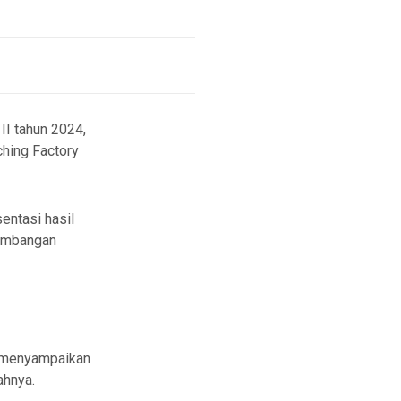
I tahun 2024,
hing Factory
entasi hasil
kembangan
i menyampaikan
ahnya.