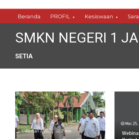
Skip
to
Beranda
PROFIL
Kesiswaan
Sar
content
SMKN NEGERI 1 J
SETIA
Mei 25,
Januari 7, 2026
2 min
Webinar