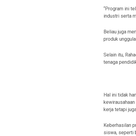
“Program ini t
industri serta
Beliau juga me
produk unggula
Selain itu, Ra
tenaga pendidi
Hal ini tidak h
kewirausahaan 
kerja tetapi ju
Keberhasilan pr
siswa, seperti 