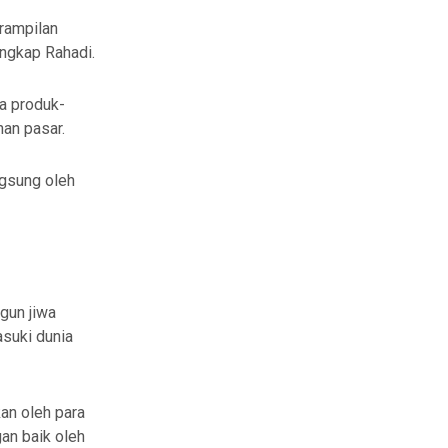
rampilan
ungkap Rahadi.
a produk-
an pasar.
ngsung oleh
gun jiwa
suki dunia
kan oleh para
gan baik oleh