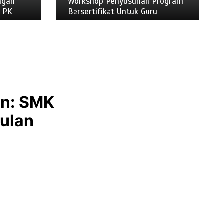
ngan
Workshop Penyusunan Program
K PK
Bersertifikat Untuk Guru
an: SMK
gulan