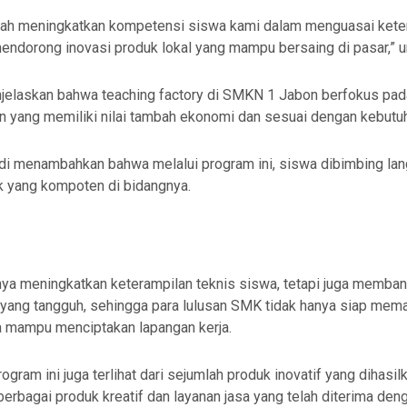
elah meningkatkan kompetensi siswa kami dalam menguasai kete
 mendorong inovasi produk lokal yang mampu bersaing di pasar,” 
njelaskan bahwa teaching factory di SMKN 1 Jabon berfokus pad
n yang memiliki nilai tambah ekonomi dan sesuai dengan kebutuh
hadi menambahkan bahwa melalui program ini, siswa dibimbing la
k yang kompoten di bidangnya.
anya meningkatkan keterampilan teknis siswa, tetapi juga memban
yang tangguh, sehingga para lulusan SMK tidak hanya siap mema
ga mampu menciptakan lapangan kerja.
ogram ini juga terlihat dari sejumlah produk inovatif yang dihasil
berbagai produk kreatif dan layanan jasa yang telah diterima den