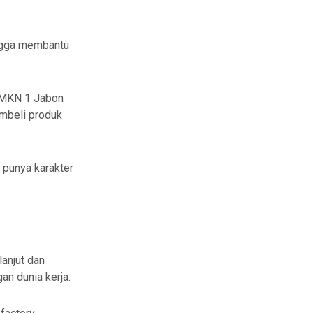
ingga membantu
SMKN 1 Jabon
mbeli produk
 punya karakter
anjut dan
n dunia kerja.