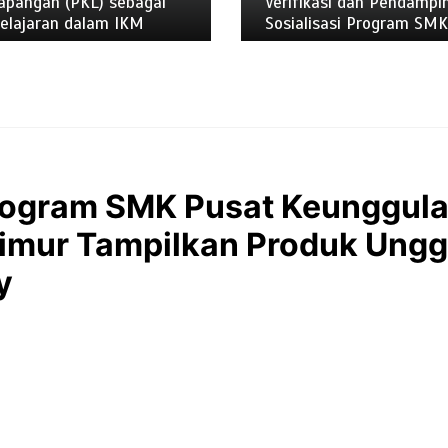
apangan (PKL) sebagai
Verifikasi dan Pendampi
elajaran dalam IKM
Sosialisasi Program SM
Program SMK Pusat Keunggul
Timur Tampilkan Produk Ung
y