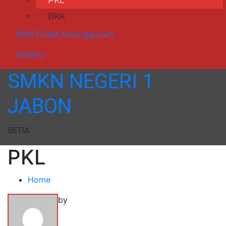
PKL
BKK
SMK Pusat Keunggulan
Gallery
SMKN NEGERI 1
JABON
SETIA
PKL
Home
by