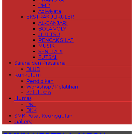
PMR
Adiwiyata
EKSTRAKULIKULER
AL-BANJARI
BOLA VOLY
JIUJITSU
PENCAK SILAT
MUSIK
SENI TARI
FUTSAL
Sarana dan Prasarana
BLUD
Kurikulum
Pendidikan
Workshop / Pelatihan
Kelulusan
Humas
PKL
BKK
SMK Pusat Keunggulan
Gallery