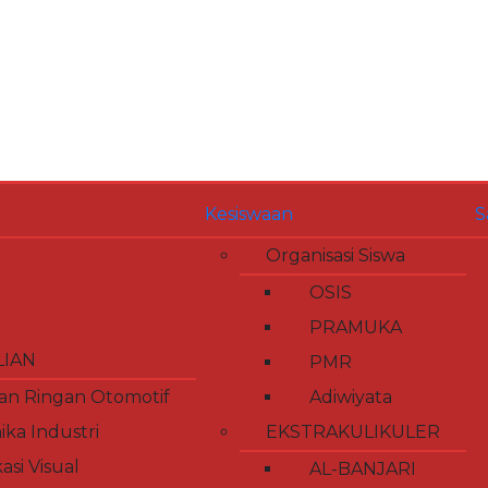
Kesiswaan
S
Organisasi Siswa
OSIS
PRAMUKA
LIAN
PMR
an Ringan Otomotif
Adiwiyata
ika Industri
EKSTRAKULIKULER
si Visual
AL-BANJARI