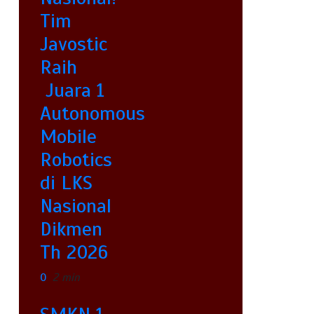
Tim
Javostic
Raih
Juara 1
Autonomous
Mobile
Robotics
di LKS
Nasional
Dikmen
Th 2026
0
2 min