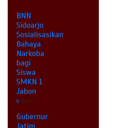
BNN
Sidoarjo
Sosialisasikan
Bahaya
Narkoba
bagi
Siswa
SMKN 1
Jabon
0
2 min
Gubernur
Jatim