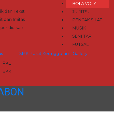
BOLA VOLY
tik dan Tekstil
JIUJITSU
it dan Imitasi
PENCAK SILAT
pendidikan
MUSIK
SENI TARI
FUTSAL
s
SMK Pusat Keunggulan
Gallery
PKL
BKK
JABON