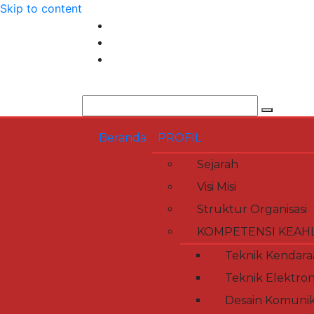
Skip to content
Beranda
PROFIL
Sejarah
Visi Misi
Struktur Organisasi
KOMPETENSI KEAH
Teknik Kendara
Teknik Elektron
Desain Komunika