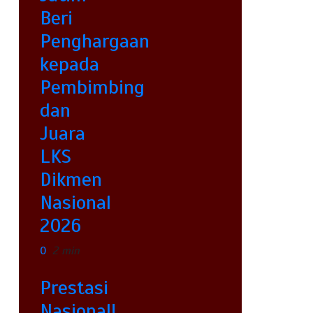
Beri
Penghargaan
kepada
Pembimbing
dan
Juara
LKS
Dikmen
Nasional
2026
0
2 min
Prestasi
Nasional!