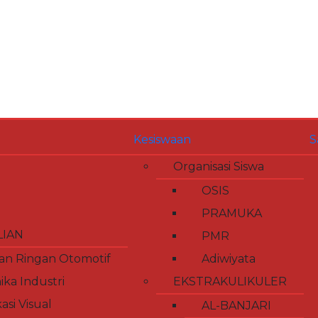
Kesiswaan
S
Organisasi Siswa
OSIS
PRAMUKA
LIAN
PMR
an Ringan Otomotif
Adiwiyata
ika Industri
EKSTRAKULIKULER
si Visual
AL-BANJARI