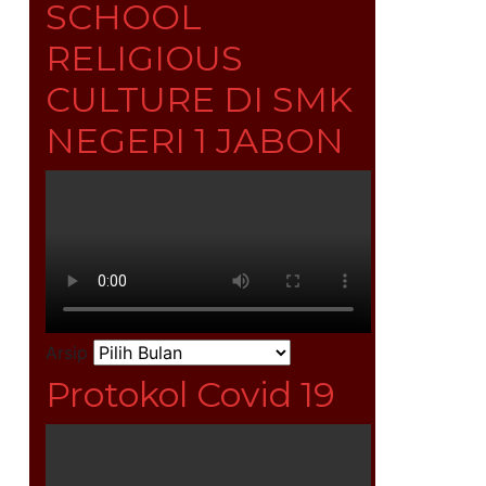
SCHOOL
RELIGIOUS
CULTURE DI SMK
NEGERI 1 JABON
Arsip
Protokol Covid 19