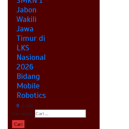
SMKN 1
Jabon
Wakili
Jawa
Timur di
LKS
Nasional
2026
Bidang
Mobile
Robotics
0
2 min
Cari untuk: