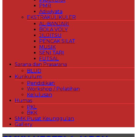
PMR
Adiwiyata
EKSTRAKULIKULER
AL-BANJARI
BOLA VOLY
JIUJITSU
PENCAK SILAT
MUSIK
SENI TARI
FUTSAL
Sarana dan Prasarana
BLUD
Kurikulum
Pendidikan
Workshop / Pelatihan
Kelulusan
Humas
PKL
BKK
SMK Pusat Keunggulan
Gallery