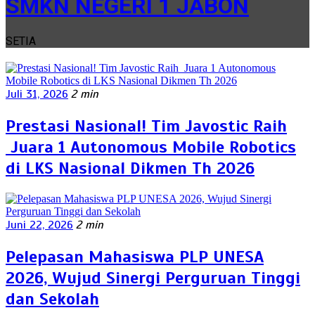
SMKN NEGERI 1 JABON
SETIA
Juli 31, 2026
2 min
Prestasi Nasional! Tim Javostic Raih
Juara 1 Autonomous Mobile Robotics
di LKS Nasional Dikmen Th 2026
Juni 22, 2026
2 min
Pelepasan Mahasiswa PLP UNESA
2026, Wujud Sinergi Perguruan Tinggi
dan Sekolah