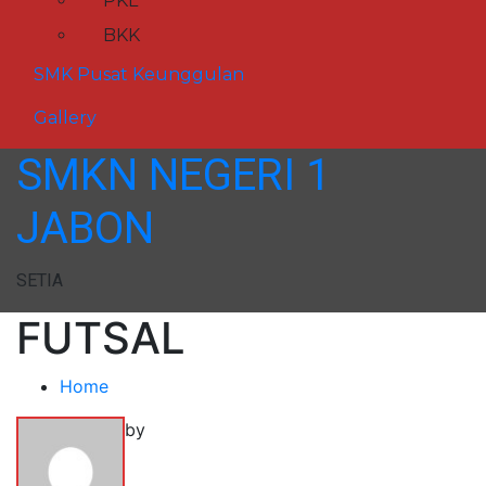
PKL
BKK
SMK Pusat Keunggulan
Gallery
SMKN NEGERI 1
JABON
SETIA
FUTSAL
Home
by