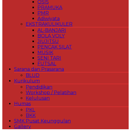
OSIS
PRAMUKA
PMR
Adiwiyata
EKSTRAKULIKULER
AL-BANJARI
BOLA VOLY
JIUJITSU
PENCAK SILAT
MUSIK
SENI TARI
FUTSAL
Sarana dan Prasarana
BLUD
Kurikulum
Pendidikan
Workshop / Pelatihan
Kelulusan
Humas
PKL
BKK
SMK Pusat Keunggulan
Gallery