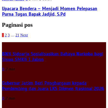
Upacara Bendera – Menjadi Momen Pelepasan
Purna Tugas Bapak Jadjid, S.Pd
Paginasi pos
1
2
3
…
21
Next
BNN Sidoarjo Sosialisasikan Bahaya Narkoba bagi
Siswa SMKN 1 Jabon
0
2 min
Gubernur Jatim Beri Penghargaan kepada
Pembimbing dan Juara LKS Dikmen Nasional 2026
0
2 min