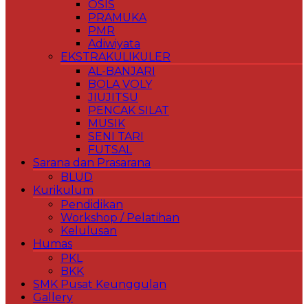
OSIS
PRAMUKA
PMR
Adiwiyata
EKSTRAKULIKULER
AL-BANJARI
BOLA VOLY
JIUJITSU
PENCAK SILAT
MUSIK
SENI TARI
FUTSAL
Sarana dan Prasarana
BLUD
Kurikulum
Pendidikan
Workshop / Pelatihan
Kelulusan
Humas
PKL
BKK
SMK Pusat Keunggulan
Gallery