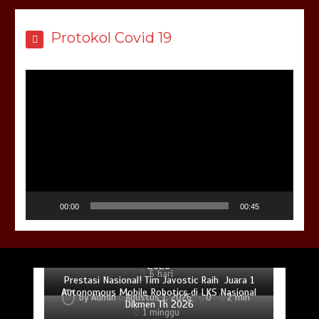
Protokol Covid 19
Pemutar
Video
00:00
00:45
BNN Sidoarjo Sosialisasikan Bahaya Narkoba bagi
Siswa SMKN 1 Jabon
Gubernur Jatim Beri Penghargaan kepada
Pembimbing dan Juara LKS Dikmen Nasional
by
Admin
Agustus 4, 2026
0
2 min
2026
6 hari
Prestasi Nasional! Tim Javostic Raih Juara 1
Autonomous Mobile Robotics di LKS Nasional
by
Admin
Agustus 1, 2026
0
2 min
Dikmen Th 2026
1 minggu