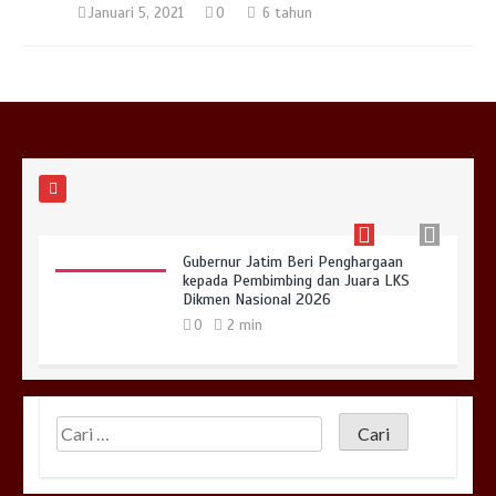
Robotics
Januari 5, 2021
0
6 tahun
0
2 min
BNN Sidoarjo Sosialisasikan Bahaya
Narkoba bagi Siswa SMKN 1 Jabon
0
2 min
Gubernur Jatim Beri Penghargaan
kepada Pembimbing dan Juara LKS
Dikmen Nasional 2026
0
2 min
Prestasi Nasional! Tim Javostic Raih
Juara 1 Autonomous Mobile Robotics
di LKS Nasional Dikmen Th 2026
0
2 min