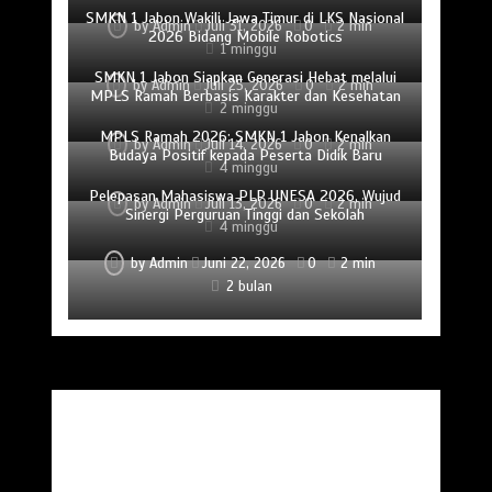
SMKN 1 Jabon Wakili Jawa Timur di LKS Nasional
by
Admin
Juli 31, 2026
0
2 min
2026 Bidang Mobile Robotics
1 minggu
SMKN 1 Jabon Siapkan Generasi Hebat melalui
by
Admin
Juli 25, 2026
0
2 min
MPLS Ramah Berbasis Karakter dan Kesehatan
2 minggu
MPLS Ramah 2026: SMKN 1 Jabon Kenalkan
by
Admin
Juli 14, 2026
0
2 min
Budaya Positif kepada Peserta Didik Baru
4 minggu
Pelepasan Mahasiswa PLP UNESA 2026, Wujud
by
Admin
Juli 13, 2026
0
2 min
Sinergi Perguruan Tinggi dan Sekolah
4 minggu
by
Admin
Juni 22, 2026
0
2 min
2 bulan