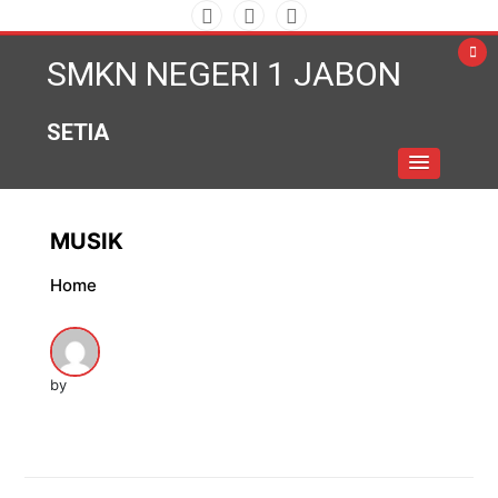
Skip
to
SMKN NEGERI 1 JABON
content
SETIA
MUSIK
Home
by
SMKN 1 Jabon Wakili Jawa Timur di
LKS Nasional 2026 Bidang Mobile