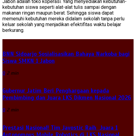
Jabon adalah toko koperasi. Yang menyediakan kebutuhan-
kebutuhan siswa seperti alat-alat tulis sampai dengan
makanan ringan maupun berat. Sehingga siswa dapat
memenuhi kebutuhan mereka didalam sekolah tanpa perlu
keluar sekolah yang menjadikan efektifitas waktu belajar
berkurang.
BNN Sidoarjo Sosialisasikan Bahaya Narkoba bagi
Siswa SMKN 1 Jabon
0
2 min
Gubernur Jatim Beri Penghargaan kepada
Pembimbing dan Juara LKS Dikmen Nasional 2026
0
2 min
Prestasi Nasional! Tim Javostic Raih Juara 1
Autonomous Mobile Robotics di LKS Nasional