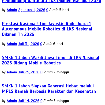
Pembimbing dan Juara LKS Dikmen Nasional 2026
by
Admin
Agustus 1, 2026
0
2 min
5 hari
Prestasi Nasional! Tim Javostic Raih Juara 1
Autonomous Mobile Robotics di LKS Nasional
Dikmen Th 2026
by
Admin
Juli 31, 2026
0
2 min
6 hari
SMKN 1 Jabon Wakili Jawa Timur di LKS Nasional
2026 Bidang Mobile Robotics
by
Admin
Juli 25, 2026
0
2 min
2 minggu
SMKN 1 Jabon Siapkan Generasi Hebat melalui
MPLS Ramah Berbasis Karakter dan Kesehatan
by
Admin
Juli 14, 2026
0
2 min
3 minggu