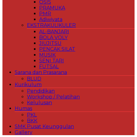
OSIS
PRAMUKA
PMR
Adiwiyata
EKSTRAKULIKULER
AL-BANJARI
BOLA VOLY
JIUJITSU
PENCAK SILAT
MUSIK
SENI TARI
FUTSAL
Sarana dan Prasarana
BLUD
Kurikulum
Pendidikan
Workshop / Pelatihan
Kelulusan
Humas
PKL
BKK
SMK Pusat Keunggulan
Gallery