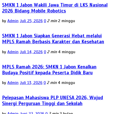
SMKN 1 Jabon Wakili Jawa Timur di LKS Nasional
2026 Bidang Mobile Robotics
by
Admin
Juli 25, 2026
0
2 min
2 minggu
SMKN 1 Jabon Siapkan Generasi Hebat melalui
MPLS Ramah Berbasis Karakter dan Kesehatan
by
Admin
Juli 14, 2026
0
2 min
4 minggu
MPLS Ramah 2026: SMKN 1 Jabon Kenalkan
Budaya Positif kepada Peserta Didik Baru
by
Admin
Juli 13, 2026
0
2 min
4 minggu
Pelepasan Mahasiswa PLP UNESA 2026, Wujud
Sinergi Perguruan Tinggi dan Sekolah
by
Admin
Juni 22, 2026
0
2 min
2 bulan