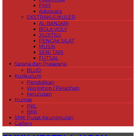
PMR
Adiwiyata
EKSTRAKULIKULER
AL-BANJARI
BOLA VOLY
JIUJITSU
PENCAK SILAT
MUSIK
SENI TARI
FUTSAL
Sarana dan Prasarana
BLUD
Kurikulum
Pendidikan
Workshop / Pelatihan
Kelulusan
Humas
PKL
BKK
SMK Pusat Keunggulan
Gallery