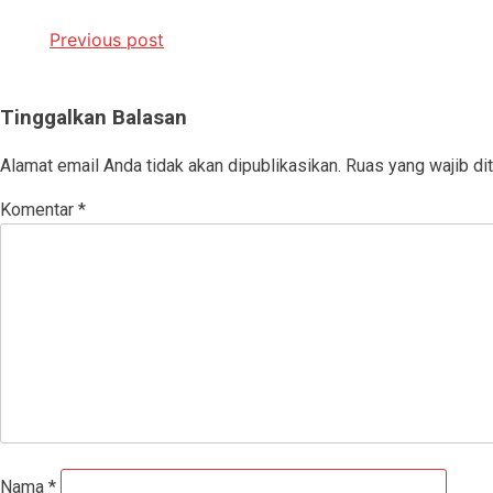
Navigasi
Previous post
pos
Tinggalkan Balasan
Alamat email Anda tidak akan dipublikasikan.
Ruas yang wajib di
Komentar
*
Nama
*