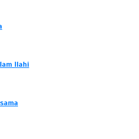
a
am Ilahi
esama