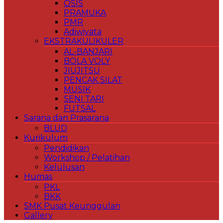
OSIS
PRAMUKA
PMR
Adiwiyata
EKSTRAKULIKULER
AL-BANJARI
BOLA VOLY
JIUJITSU
PENCAK SILAT
MUSIK
SENI TARI
FUTSAL
Sarana dan Prasarana
BLUD
Kurikulum
Pendidikan
Workshop / Pelatihan
Kelulusan
Humas
PKL
BKK
SMK Pusat Keunggulan
Gallery