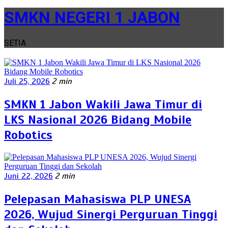
SMKN NEGERI 1 JABON
SETIA
Juli 25, 2026
2 min
SMKN 1 Jabon Wakili Jawa Timur di
LKS Nasional 2026 Bidang Mobile
Robotics
Juni 22, 2026
2 min
Pelepasan Mahasiswa PLP UNESA
2026, Wujud Sinergi Perguruan Tinggi