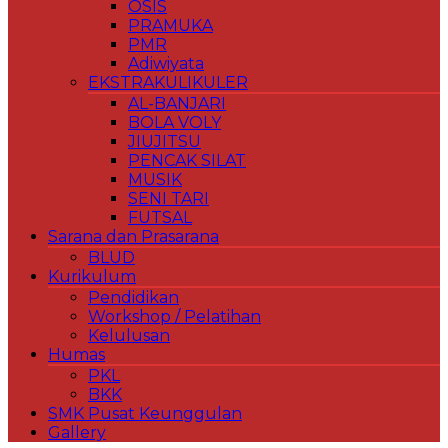
OSIS
PRAMUKA
PMR
Adiwiyata
EKSTRAKULIKULER
AL-BANJARI
BOLA VOLY
JIUJITSU
PENCAK SILAT
MUSIK
SENI TARI
FUTSAL
Sarana dan Prasarana
BLUD
Kurikulum
Pendidikan
Workshop / Pelatihan
Kelulusan
Humas
PKL
BKK
SMK Pusat Keunggulan
Gallery