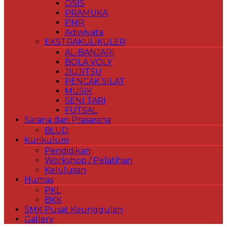
OSIS
PRAMUKA
PMR
Adiwiyata
EKSTRAKULIKULER
AL-BANJARI
BOLA VOLY
JIUJITSU
PENCAK SILAT
MUSIK
SENI TARI
FUTSAL
Sarana dan Prasarana
BLUD
Kurikulum
Pendidikan
Workshop / Pelatihan
Kelulusan
Humas
PKL
BKK
SMK Pusat Keunggulan
Gallery