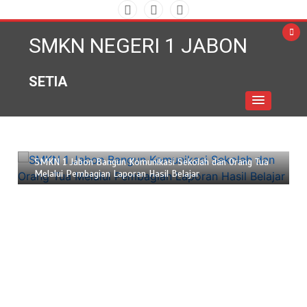
Skip
to
SMKN NEGERI 1 JABON
content
SETIA
Juni 18, 2026
2 min
SMKN 1 Jabon Bangun Komunikasi Sekolah dan Orang Tua
Melalui Pembagian Laporan Hasil Belajar