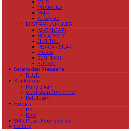
OSIS
PRAMUKA
PMR
Adiwiyata
EKSTRAKULIKULER
AL-BANJARI
BOLA VOLY
JIUJITSU
PENCAK SILAT
MUSIK
SENI TARI
FUTSAL
Sarana dan Prasarana
BLUD
Kurikulum
Pendidikan
Workshop / Pelatihan
Kelulusan
Humas
PKL
BKK
SMK Pusat Keunggulan
Gallery