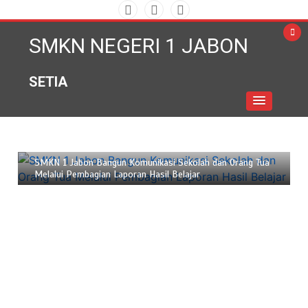
Skip
to
SMKN NEGERI 1 JABON
content
SETIA
Juni 18, 2026
2 min
SMKN 1 Jabon Bangun Komunikasi Sekolah dan Orang Tua
Melalui Pembagian Laporan Hasil Belajar