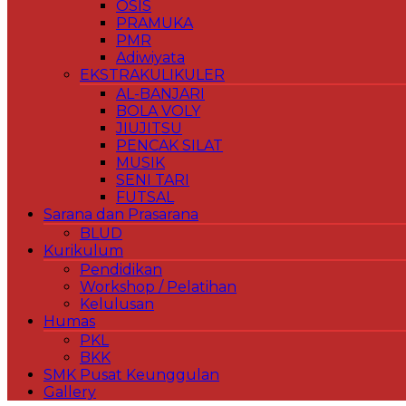
OSIS
PRAMUKA
PMR
Adiwiyata
EKSTRAKULIKULER
AL-BANJARI
BOLA VOLY
JIUJITSU
PENCAK SILAT
MUSIK
SENI TARI
FUTSAL
Sarana dan Prasarana
BLUD
Kurikulum
Pendidikan
Workshop / Pelatihan
Kelulusan
Humas
PKL
BKK
SMK Pusat Keunggulan
Gallery