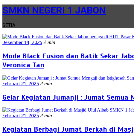
SMKN NEGERI 1 JABON
SETIA
Desember 14, 2025
2 min
Mode Black Fusion dan Batik Sekar Jab
Veronica Tan
Februari 21, 2025
2 min
Gelar Kegiatan Jumanji : Jumat Semua
Februari 21, 2025
2 min
Kegiatan Berbagi Jumat Berkah di Masj