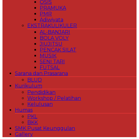
OSIS
PRAMUKA
PMR
Adiwiyata
EKSTRAKULIKULER
AL-BANJARI
BOLA VOLY
JIUJITSU
PENCAK SILAT
MUSIK
SENI TARI
FUTSAL
Sarana dan Prasarana
BLUD
Kurikulum
Pendidikan
Workshop / Pelatihan
Kelulusan
Humas
PKL
BKK
SMK Pusat Keunggulan
Gallery