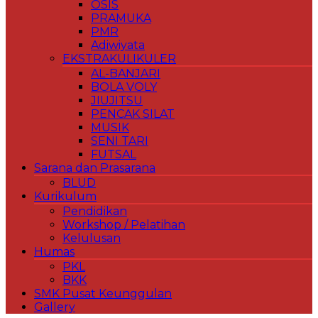
OSIS
PRAMUKA
PMR
Adiwiyata
EKSTRAKULIKULER
AL-BANJARI
BOLA VOLY
JIUJITSU
PENCAK SILAT
MUSIK
SENI TARI
FUTSAL
Sarana dan Prasarana
BLUD
Kurikulum
Pendidikan
Workshop / Pelatihan
Kelulusan
Humas
PKL
BKK
SMK Pusat Keunggulan
Gallery