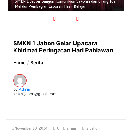
SMKN 1 Jabon Bangun Komunikasi Sekolah dan Orang Tua
Melalui Pembagian Laporan Hasil Belajar
SMKN 1 Jabon Gelar Upacara
Khidmat Peringatan Hari Pahlawan
Home
Berita
by
Admin
smkn1jabon@gmail.com
November 10, 2024
0
2 min
2 tahun