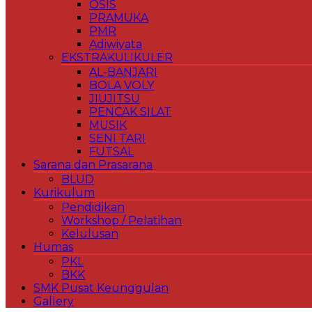
OSIS
PRAMUKA
PMR
Adiwiyata
EKSTRAKULIKULER
AL-BANJARI
BOLA VOLY
JIUJITSU
PENCAK SILAT
MUSIK
SENI TARI
FUTSAL
Sarana dan Prasarana
BLUD
Kurikulum
Pendidikan
Workshop / Pelatihan
Kelulusan
Humas
PKL
BKK
SMK Pusat Keunggulan
Gallery