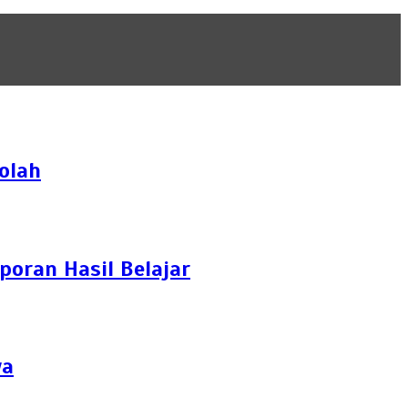
olah
oran Hasil Belajar
wa