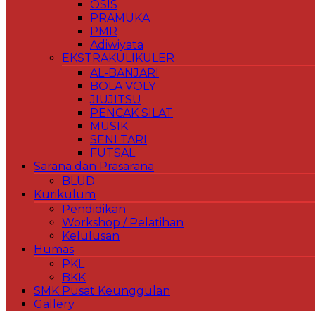
OSIS
PRAMUKA
PMR
Adiwiyata
EKSTRAKULIKULER
AL-BANJARI
BOLA VOLY
JIUJITSU
PENCAK SILAT
MUSIK
SENI TARI
FUTSAL
Sarana dan Prasarana
BLUD
Kurikulum
Pendidikan
Workshop / Pelatihan
Kelulusan
Humas
PKL
BKK
SMK Pusat Keunggulan
Gallery