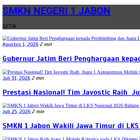
SMKN NEGERI 1 JABON
SETIA
Agustus 1, 2026
2 min
Gubernur Jatim Beri Penghargaan kepa
Juli 31, 2026
2 min
Prestasi Nasional! Tim Javostic Raih J
Juli 25, 2026
2 min
SMKN 1 Jabon Wakili Jawa Timur di LKS