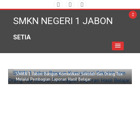
Skip
to
SMKN NEGERI 1 JABON
content
SETIA
Juni 18, 2026
2 min
SMKN 1 Jabon Bangun Komunikasi Sekolah dan Orang Tua
Melalui Pembagian Laporan Hasil Belajar