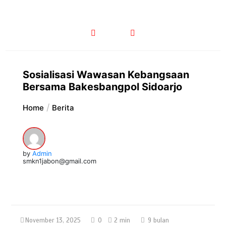
Sosialisasi Wawasan Kebangsaan
Bersama Bakesbangpol Sidoarjo
Home
Berita
by
Admin
smkn1jabon@gmail.com
November 13, 2025
0
2 min
9 bulan