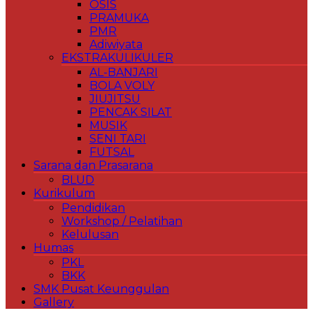
OSIS
PRAMUKA
PMR
Adiwiyata
EKSTRAKULIKULER
AL-BANJARI
BOLA VOLY
JIUJITSU
PENCAK SILAT
MUSIK
SENI TARI
FUTSAL
Sarana dan Prasarana
BLUD
Kurikulum
Pendidikan
Workshop / Pelatihan
Kelulusan
Humas
PKL
BKK
SMK Pusat Keunggulan
Gallery