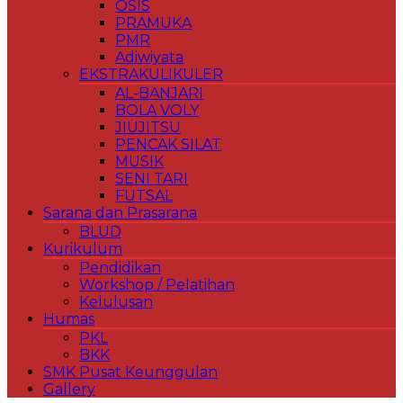
OSIS
PRAMUKA
PMR
Adiwiyata
EKSTRAKULIKULER
AL-BANJARI
BOLA VOLY
JIUJITSU
PENCAK SILAT
MUSIK
SENI TARI
FUTSAL
Sarana dan Prasarana
BLUD
Kurikulum
Pendidikan
Workshop / Pelatihan
Kelulusan
Humas
PKL
BKK
SMK Pusat Keunggulan
Gallery