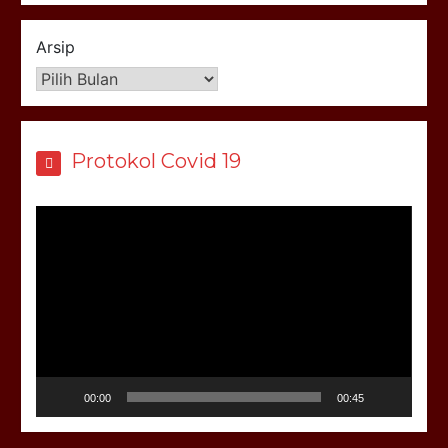
Arsip
Protokol Covid 19
Pemutar
Video
00:00
00:45
BNN Sidoarjo Sosialisasikan Bahaya Narkoba bagi
Siswa SMKN 1 Jabon
Gubernur Jatim Beri Penghargaan kepada