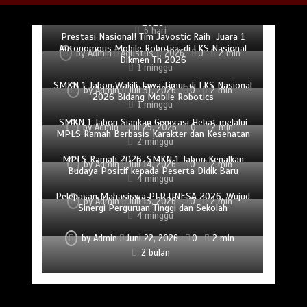
Pembimbing dan Juara LKS Dikmen Nasional
by
Admin
Agustus 4, 2026
0
2 min
2026
6 hari
Prestasi Nasional! Tim Javostic Raih Juara 1
Autonomous Mobile Robotics di LKS Nasional
by
Admin
Agustus 1, 2026
0
2 min
Dikmen Th 2026
1 minggu
SMKN 1 Jabon Wakili Jawa Timur di LKS Nasional
by
Admin
Juli 31, 2026
0
2 min
2026 Bidang Mobile Robotics
1 minggu
SMKN 1 Jabon Siapkan Generasi Hebat melalui
by
Admin
Juli 25, 2026
0
2 min
MPLS Ramah Berbasis Karakter dan Kesehatan
2 minggu
MPLS Ramah 2026: SMKN 1 Jabon Kenalkan
by
Admin
Juli 14, 2026
0
2 min
Budaya Positif kepada Peserta Didik Baru
4 minggu
Pelepasan Mahasiswa PLP UNESA 2026, Wujud
by
Admin
Juli 13, 2026
0
2 min
Sinergi Perguruan Tinggi dan Sekolah
4 minggu
by
Admin
Juni 22, 2026
0
2 min
2 bulan