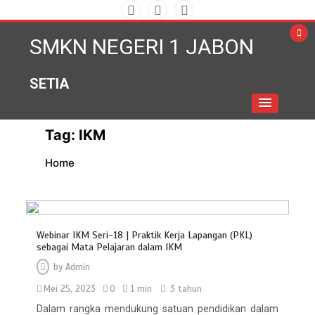
Skip
to
SMKN NEGERI 1 JABON
content
SETIA
Tag:
IKM
Home
Webinar IKM Seri-18 | Praktik Kerja Lapangan (PKL)
sebagai Mata Pelajaran dalam IKM
by
Admin
Mei 25, 2023
0
1 min
3 tahun
Dalam rangka mendukung satuan pendidikan dalam