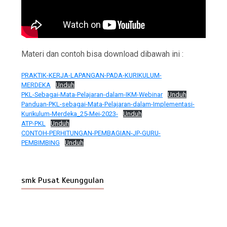
Materi dan contoh bisa download dibawah ini :
PRAKTIK-KERJA-LAPANGAN-PADA-KURIKULUM-
MERDEKA
Unduh
PKL-Sebagai-Mata-Pelajaran-dalam-IKM-Webinar
Unduh
Panduan-PKL-sebagai-Mata-Pelajaran-dalam-Implementasi-
Kurikulum-Merdeka_25-Mei-2023-
Unduh
ATP-PKL
Unduh
CONTOH-PERHITUNGAN-PEMBAGIAN-JP-GURU-
PEMBIMBING
Unduh
smk Pusat Keunggulan