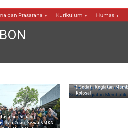
ana dan Prasarana
Kurikulum
Humas
ABON
Januari 8, 2025
2 min
Pendampingan P5 di SM
1 Sedati, Kegiatan Memb
Kolosal
 12, 2025
2 min
itas dan Peluang
silkan Cuan: Siswa SMKN