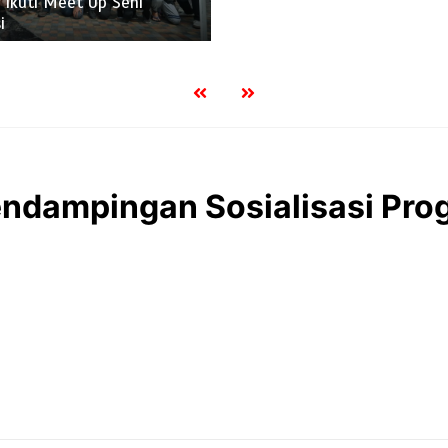
 Ikuti Meet Up Seni
i
Pendampingan Sosialisasi Pr