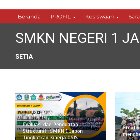
Skip
to
Beranda
PROFIL
Kesiswaan
Sar
content
SMKN NEGERI 1 J
SETIA
Februari 7, 2025
2 min
Januari
Evaluasi dan Penguatan
Kreativ
Struktural : SMKN 1 Jabon
mengha
Tingkatkan Kinerja OSIS