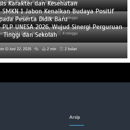
sis Karakter dan Kesehatan
in
Juli 25, 2026
2 min
2 minggu
 SMKN 1 Jabon Kenalkan Budaya Positif
pada Peserta Didik Baru
in
Juli 14, 2026
2 min
3 minggu
 PLP UNESA 2026, Wujud Sinergi Perguruan
Tinggi dan Sekolah
in
Juli 13, 2026
2 min
4 minggu
min
Juni 22, 2026
2 min
2 bulan
Arsip