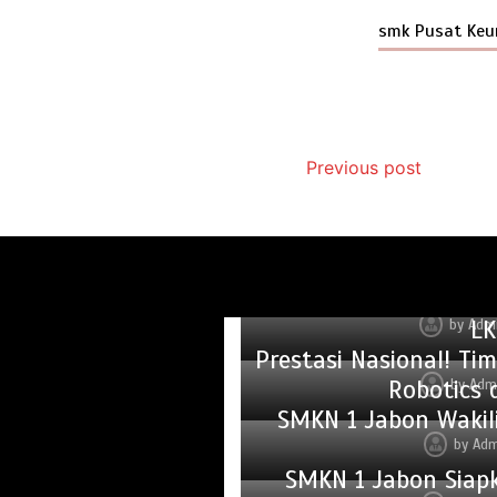
smk Pusat Ke
Previous post
BNN Sidoarjo Sosial
Gubernur Jatim Beri
LK
by
Adm
Prestasi Nasional! T
Robotics 
by
Adm
SMKN 1 Jabon Wakili
by
Adm
SMKN 1 Jabon Siap