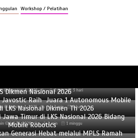
unggulan
Workshop / Pelatihan
isasikan Bahaya Narkoba bagi Siswa SMKN 1
Jabon
 Penghargaan kepada Pembimbing dan Juara
S Dikmen Nasional 2026
in
Agustus 4, 2026
2 min
3 hari
im Javostic Raih Juara 1 Autonomous Mobile
di LKS Nasional Dikmen Th 2026
in
Agustus 1, 2026
2 min
6 hari
 Jawa Timur di LKS Nasional 2026 Bidang
Mobile Robotics
in
Juli 31, 2026
2 min
1 minggu
kan Generasi Hebat melalui MPLS Ramah