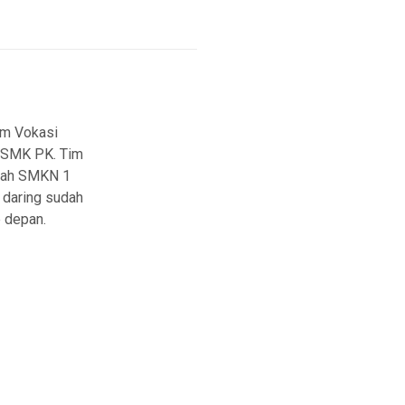
m Vokasi
m SMK PK. Tim
alah SMKN 1
 daring sudah
e depan.