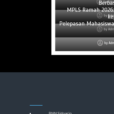
Berba
by
Adm
MPLS Ramah 2026:
ke
by
Adm
Pelepasan Mahasiswa
by
Adm
by
Ad
BNN Sidoarjo