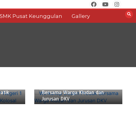
SMK Pusat Keunggulan
Gallery
Desember 21, 2024
2 min
P Negeri
Workshop Desain Produk
atik
Bersama Warga Kludan dan
Jurusan DKV