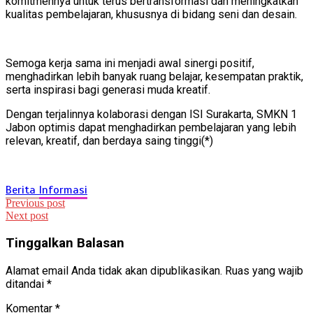
komitmennya untuk terus bertransformasi dan meningkatkan
kualitas pembelajaran, khususnya di bidang seni dan desain.
Semoga kerja sama ini menjadi awal sinergi positif,
menghadirkan lebih banyak ruang belajar, kesempatan praktik,
serta inspirasi bagi generasi muda kreatif.
Dengan terjalinnya kolaborasi dengan ISI Surakarta, SMKN 1
Jabon optimis dapat menghadirkan pembelajaran yang lebih
relevan, kreatif, dan berdaya saing tinggi(*)
Berita
Informasi
Navigasi
Previous post
Next post
pos
Tinggalkan Balasan
Alamat email Anda tidak akan dipublikasikan.
Ruas yang wajib
ditandai
*
Komentar
*