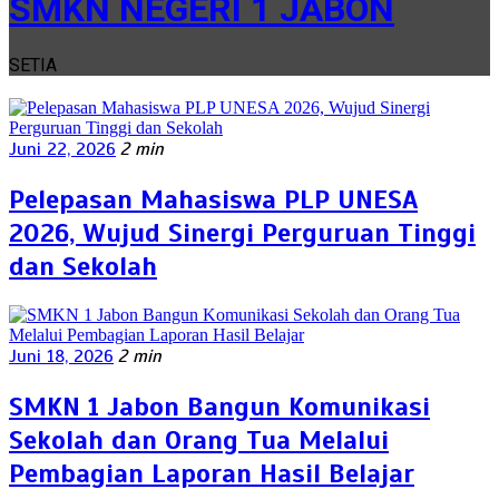
SMKN NEGERI 1 JABON
SETIA
Juni 22, 2026
2 min
Pelepasan Mahasiswa PLP UNESA
2026, Wujud Sinergi Perguruan Tinggi
dan Sekolah
Juni 18, 2026
2 min
SMKN 1 Jabon Bangun Komunikasi
Sekolah dan Orang Tua Melalui
Pembagian Laporan Hasil Belajar