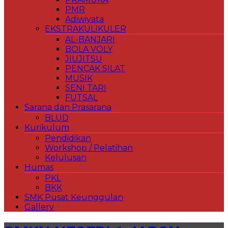
PMR
Adiwiyata
EKSTRAKULIKULER
AL-BANJARI
BOLA VOLY
JIUJITSU
PENCAK SILAT
MUSIK
SENI TARI
FUTSAL
Sarana dan Prasarana
BLUD
Kurikulum
Pendidikan
Workshop / Pelatihan
Kelulusan
Humas
PKL
BKK
SMK Pusat Keunggulan
Gallery