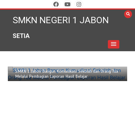
Skip
to
SMKN NEGERI 1 JABON
content
SETIA
Juni 18, 2026
2 min
SMKN 1 Jabon Bangun Komunikasi Sekolah dan Orang Tua
Melalui Pembagian Laporan Hasil Belajar