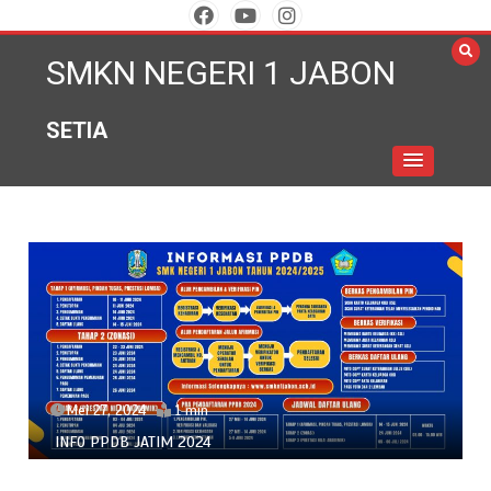
Skip
to
SMKN NEGERI 1 JABON
content
SETIA
Mei 27, 2024
1 min
INFO PPDB JATIM 2024