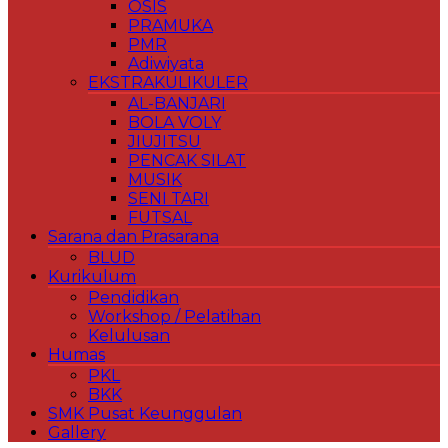
OSIS
PRAMUKA
PMR
Adiwiyata
EKSTRAKULIKULER
AL-BANJARI
BOLA VOLY
JIUJITSU
PENCAK SILAT
MUSIK
SENI TARI
FUTSAL
Sarana dan Prasarana
BLUD
Kurikulum
Pendidikan
Workshop / Pelatihan
Kelulusan
Humas
PKL
BKK
SMK Pusat Keunggulan
Gallery