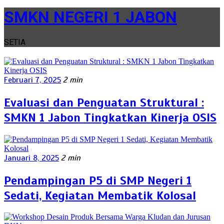
SMKN NEGERI 1 JABON
SETIA
Februari 7, 2025
2 min
Evaluasi dan Penguatan Struktural :
SMKN 1 Jabon Tingkatkan Kinerja OSIS
Januari 8, 2025
2 min
Pendampingan P5 di SMP Negeri 1
Sedati, Kegiatan Membatik Kolosal