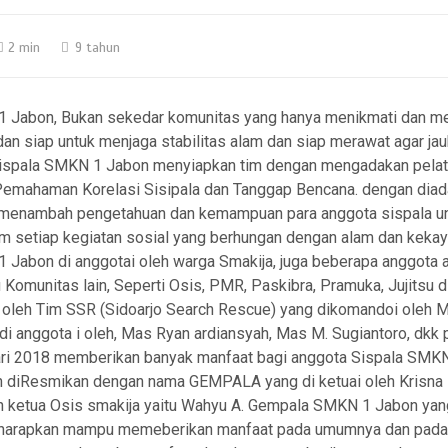
2 min
9 tahun
 Jabon, Bukan sekedar komunitas yang hanya menikmati dan men
 dan siap untuk menjaga stabilitas alam dan siap merawat agar jau
 Sispala SMKN 1 Jabon menyiapkan tim dengan mengadakan pela
Pemahaman Korelasi Sisipala dan Tanggap Bencana. dengan diad
menambah pengetahuan dan kemampuan para anggota sispala unt
am setiap kegiatan sosial yang berhungan dengan alam dan kekay
 Jabon di anggotai oleh warga Smakija, juga beberapa anggota ak
 Komunitas lain, Seperti Osis, PMR, Paskibra, Pramuka, Jujitsu dl
n oleh Tim SSR (Sidoarjo Search Rescue) yang dikomandoi oleh 
 di anggota i oleh, Mas Ryan ardiansyah, Mas M. Sugiantoro, dkk 
ari 2018 memberikan banyak manfaat bagi anggota Sispala SMKN
 diResmikan dengan nama GEMPALA yang di ketuai oleh Krisna 
h ketua Osis smakija yaitu Wahyu A. Gempala SMKN 1 Jabon yan
iharapkan mampu memeberikan manfaat pada umumnya dan pada