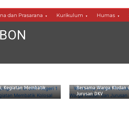
ana dan Prasarana
Kurikulum
Humas
ABON
8, 2025
2 min
Desember 21, 2024
2 min
pingan P5 di SMP Negeri
Workshop Desain Produk
i, Kegiatan Membatik
Bersama Warga Kludan 
Jurusan DKV