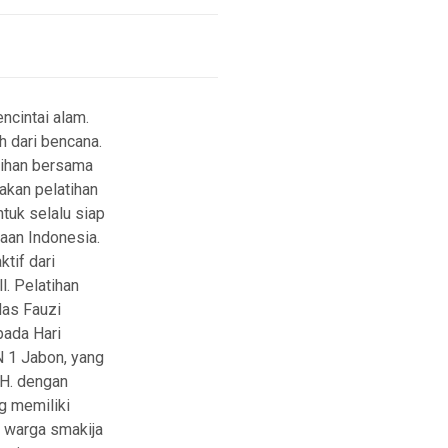
cintai alam.
h dari bencana.
tihan bersama
akan pelatihan
uk selalu siap
aan Indonesia.
tif dari
l. Pelatihan
Mas Fauzi
pada Hari
 1 Jabon, yang
H. dengan
g memiliki
 warga smakija