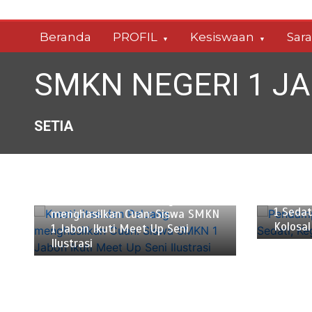
Skip
to
Beranda
PROFIL
Kesiswaan
Sar
content
SMKN NEGERI 1 J
SETIA
Januari 
Januari 12, 2025
2 min
Pendam
Kreativitas dan Peluang
1 Sedat
menghasilkan Cuan: Siswa SMKN
Kolosal
1 Jabon Ikuti Meet Up Seni
Ilustrasi