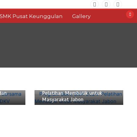
SMK Pusat Keunggulan
Gallery
Desember 19, 2024
2 min
Program Bakti SMK 2024:
dan
Pelatihan Membatik untuk
Masyarakat Jabon