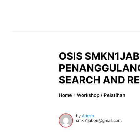
OSIS SMKN1JA
PENANGGULANG
SEARCH AND R
Home
Workshop / Pelatihan
by
Admin
smkn1jabon@gmail.com