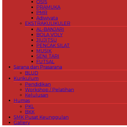
OSIS
PRAMUKA
PMR
Adiwiyata
EKSTRAKULIKULER
AL-BANJARI
BOLA VOLY
JIUJITSU
PENCAK SILAT
MUSIK
SENI TARI
FUTSAL
Sarana dan Prasarana
BLUD
Kurikulum
Pendidikan
Workshop / Pelatihan
Kelulusan
Humas
PKL
BKK
SMK Pusat Keunggulan
Gallery