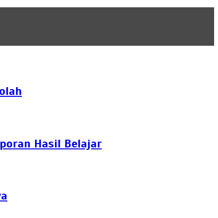
olah
oran Hasil Belajar
wa