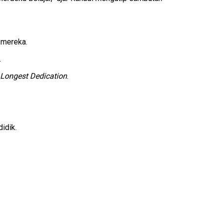
 mereka.
.
Longest Dedication
.
idik.