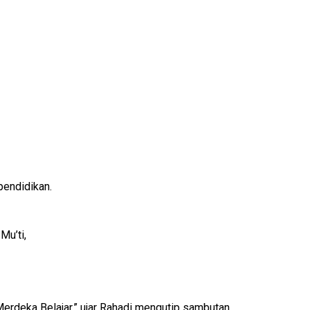
pendidikan.
Mu’ti,
erdeka Belajar,” ujar Rahadi mengutip sambutan