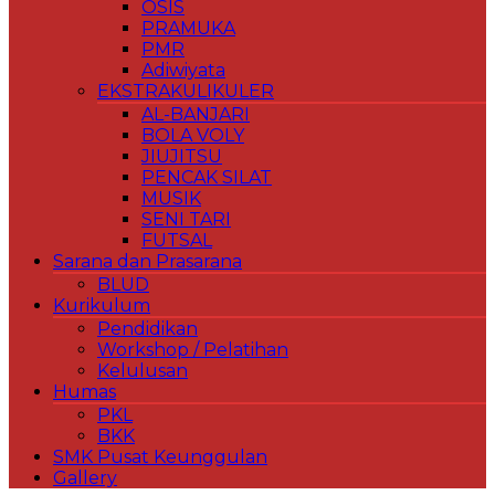
OSIS
PRAMUKA
PMR
Adiwiyata
EKSTRAKULIKULER
AL-BANJARI
BOLA VOLY
JIUJITSU
PENCAK SILAT
MUSIK
SENI TARI
FUTSAL
Sarana dan Prasarana
BLUD
Kurikulum
Pendidikan
Workshop / Pelatihan
Kelulusan
Humas
PKL
BKK
SMK Pusat Keunggulan
Gallery