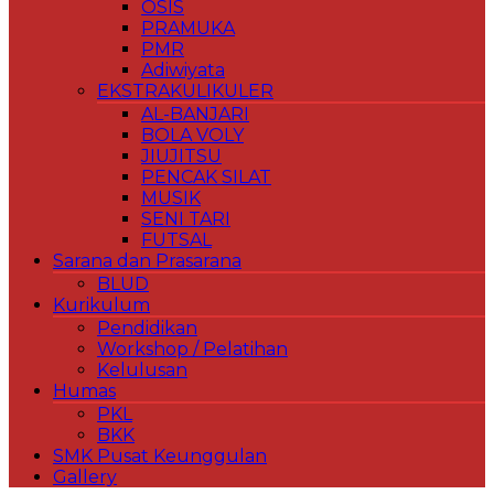
OSIS
PRAMUKA
PMR
Adiwiyata
EKSTRAKULIKULER
AL-BANJARI
BOLA VOLY
JIUJITSU
PENCAK SILAT
MUSIK
SENI TARI
FUTSAL
Sarana dan Prasarana
BLUD
Kurikulum
Pendidikan
Workshop / Pelatihan
Kelulusan
Humas
PKL
BKK
SMK Pusat Keunggulan
Gallery