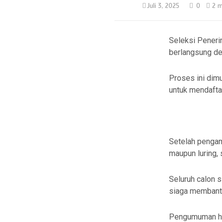
Juli 3, 2025
0
2 m
Seleksi Peneri
berlangsung de
Proses ini dim
untuk mendafta
Setelah pengam
maupun luring, 
Seluruh calon 
siaga membantu
Pengumuman has