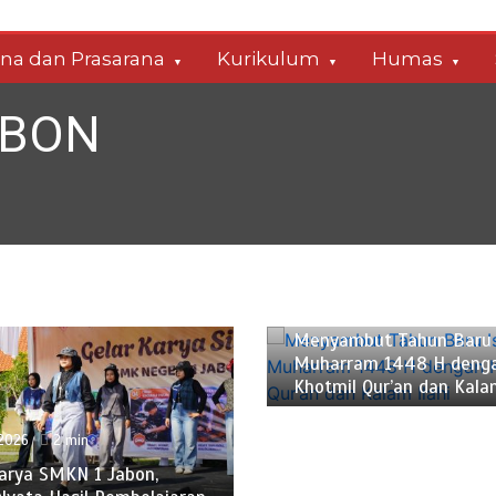
ana dan Prasarana
Kurikulum
Humas
ABON
Juni 17, 2026
2 min
Menyambut Tahun Baru 
Muharram 1448 H deng
Khotmil Qur’an dan Kalam
 2026
2 min
Karya SMKN 1 Jabon,