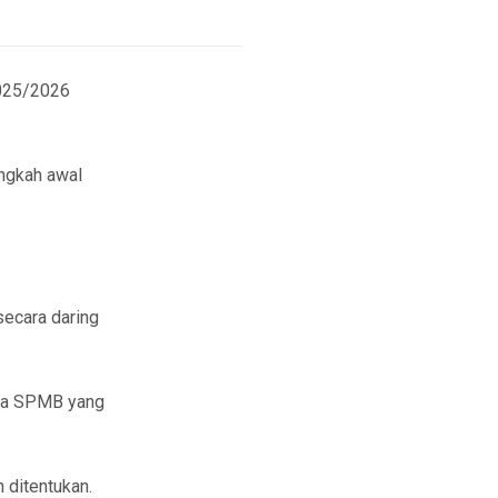
2025/2026
angkah awal
secara daring
itia SPMB yang
 ditentukan.