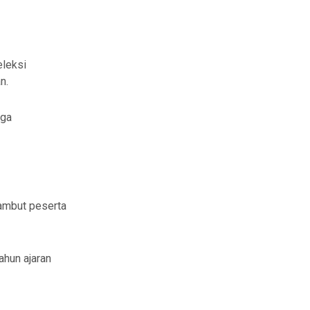
eleksi
n.
aga
ambut peserta
hun ajaran