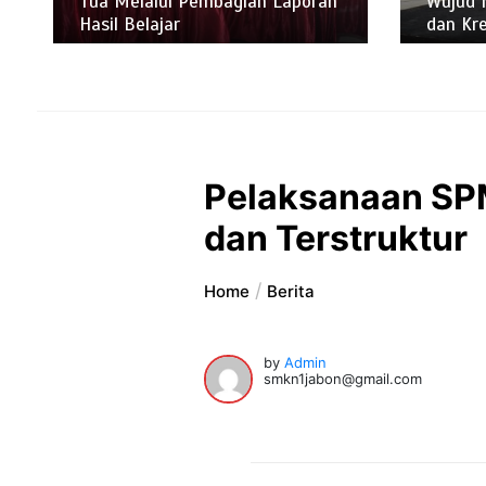
Tua Melalui Pembagian Laporan
Wujud 
Hasil Belajar
dan Kre
Pelaksanaan SP
dan Terstruktur
Home
Berita
by
Admin
smkn1jabon@gmail.com