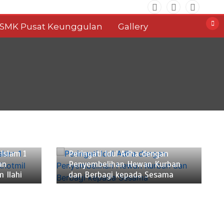
SMK Pusat Keunggulan
Gallery
Mei 29, 2026
2 min
Islam 1
Peringati Idul Adha dengan
an
Penyembelihan Hewan Kurban
 Ilahi
dan Berbagi kepada Sesama