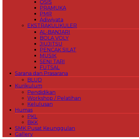
OSIS
PRAMUKA
PMR
Adiwiyata
EKSTRAKULIKULER
AL-BANJARI
BOLA VOLY
JIUJITSU
PENCAK SILAT
MUSIK
SENI TARI
FUTSAL
Sarana dan Prasarana
BLUD
Kurikulum
Pendidikan
Workshop / Pelatihan
Kelulusan
Humas
PKL
BKK
SMK Pusat Keunggulan
Gallery