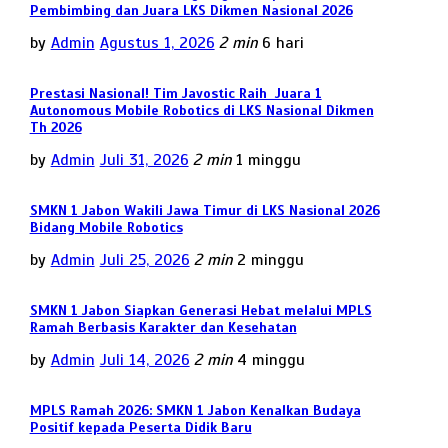
Pembimbing dan Juara LKS Dikmen Nasional 2026
by
Admin
Agustus 1, 2026
2 min
6 hari
Prestasi Nasional! Tim Javostic Raih Juara 1
Autonomous Mobile Robotics di LKS Nasional Dikmen
Th 2026
by
Admin
Juli 31, 2026
2 min
1 minggu
SMKN 1 Jabon Wakili Jawa Timur di LKS Nasional 2026
Bidang Mobile Robotics
by
Admin
Juli 25, 2026
2 min
2 minggu
SMKN 1 Jabon Siapkan Generasi Hebat melalui MPLS
Ramah Berbasis Karakter dan Kesehatan
by
Admin
Juli 14, 2026
2 min
4 minggu
MPLS Ramah 2026: SMKN 1 Jabon Kenalkan Budaya
Positif kepada Peserta Didik Baru