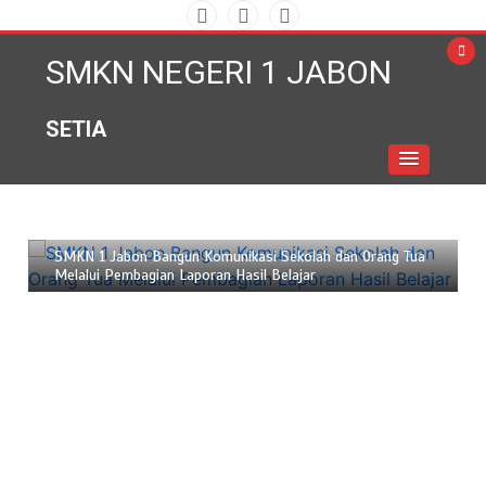
Skip
to
SMKN NEGERI 1 JABON
content
SETIA
Juni 18, 2026
2 min
SMKN 1 Jabon Bangun Komunikasi Sekolah dan Orang Tua
Melalui Pembagian Laporan Hasil Belajar