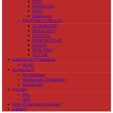
OSIS
PRAMUKA
PMR
Adiwiyata
EKSTRAKULIKULER
AL-BANJARI
BOLA VOLY
JIUJITSU
PENCAK SILAT
MUSIK
SENI TARI
FUTSAL
Sarana dan Prasarana
BLUD
Kurikulum
Pendidikan
Workshop / Pelatihan
Kelulusan
Humas
PKL
BKK
SMK Pusat Keunggulan
Gallery