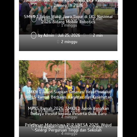
Autonomous Mobile Robotics di LKS Nasional
Dikmen Th 2026
SMKN 1 Jabon Wakili Jawa Timur di LKS Nasional
by
Admin
Juli 31, 2026
2 min
2026 Bidang Mobile Robotics
1 minggu
by
Admin
Juli 25, 2026
2 min
2 minggu
SMKN 1 Jabon Siapkan Generasi Hebat melalui
MPLS Ramah Berbasis Karakter dan Kesehatan
MPLS Ramah 2026: SMKN 1 Jabon Kenalkan
by
Admin
Juli 14, 2026
2 min
Budaya Positif kepada Peserta Didik Baru
4 minggu
Pelepasan Mahasiswa PLP UNESA 2026, Wujud
by
Admin
Juli 13, 2026
2 min
Sinergi Perguruan Tinggi dan Sekolah
4 minggu