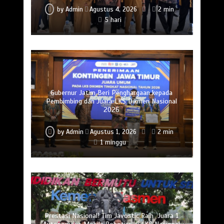
by
Admin
Agustus 4, 2026
2 min
5 hari
Gubernur Jatim Beri Penghargaan kepada
Pembimbing dan Juara LKS Dikmen Nasional
2026
by
Admin
Agustus 1, 2026
2 min
1 minggu
Prestasi Nasional! Tim Javostic Raih Juara 1